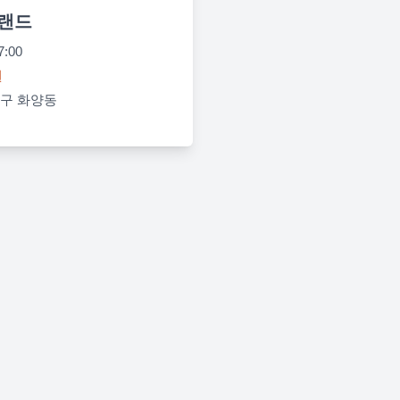
랜드
7:00
원
구 화양동