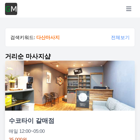
Open m
검색키워드:
다산마사지
전체보기
거리순 마사지샵
수코타이 갈매점
매일 12:00~05:00
35,000원