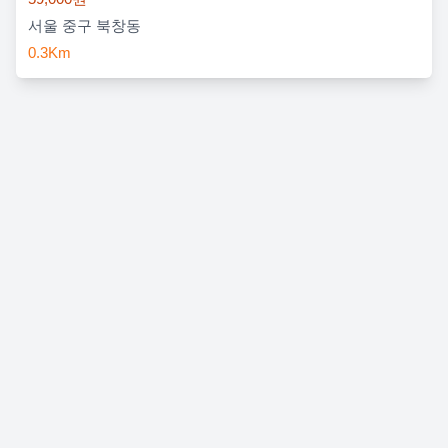
서울 중구 북창동
0.3Km