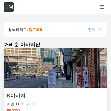
Open m
검색키워드:
림프과리
전체보기
거리순 마사지샵
K마사지
매일 11:30~23:30
59,000원