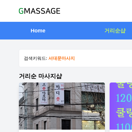
Home
거리순샵
검색키워드:
서대문마사지
거리순 마사지샵