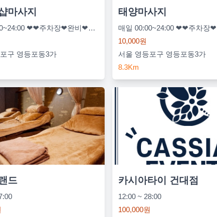
샵마사지
태양마사지
매일 00:00~24:00 ❤❤주차장❤완비❤살균소독완료❤ | 일요일 00:00~24:00 ❤방문시10%할인❤마사지❤
10,000원
등포구 영등포동3가
서울 영등포구 영등포동3가
8.3Km
랜드
카시아타이 건대점
7:00
12:00 ~ 28:00
원
100,000원