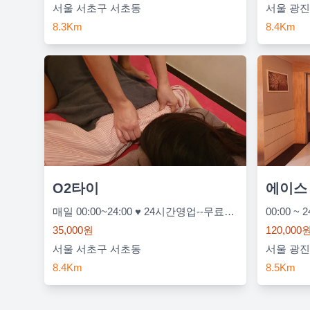
서울 서초구 서초동
서울 광진
8.3Km
8.4Km
O2타이
에이스
매일 00:00~24:00 ♥ 24시간영업--무료주차♥
00:00 ~ 2
35,000원
120,000
서울 서초구 서초동
서울 광진
8.4Km
8.5Km