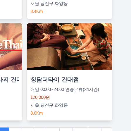
서울 광진구 화양동
8.4Km
사지 건대점
청담더타이 건대점
매일 00:00~24:00 연중무휴(24시간)
120,000원
서울 광진구 화양동
8.6Km