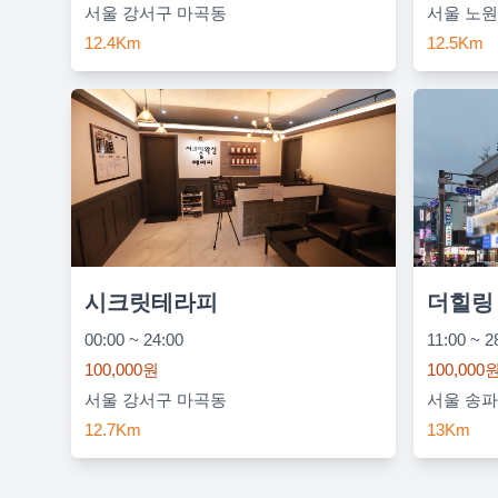
서울 강서구 마곡동
서울 노원
12.4Km
12.5Km
시크릿테라피
더힐링
00:00 ~ 24:00
11:00 ~ 2
100,000원
100,000
서울 강서구 마곡동
서울 송파
12.7Km
13Km