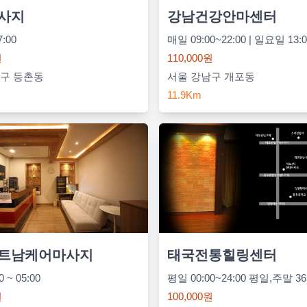
사지
강남건강안마센터
7:00
원
110,000원
구 등촌동
서울 강남구 개포동
11.9Km
트남케어마사지
태국전통힐링센터
 ~ 05:00
원
100,000원