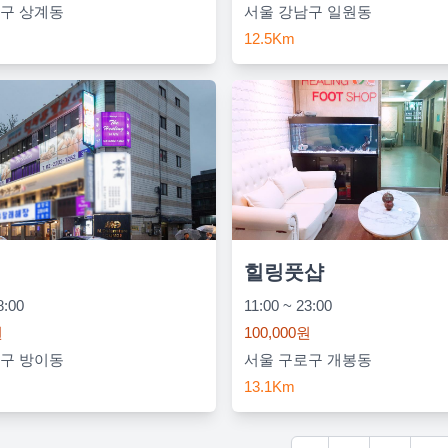
구 상계동
서울 강남구 일원동
12.5Km
힐링풋샵
8:00
11:00 ~ 23:00
원
100,000원
구 방이동
서울 구로구 개봉동
13.1Km