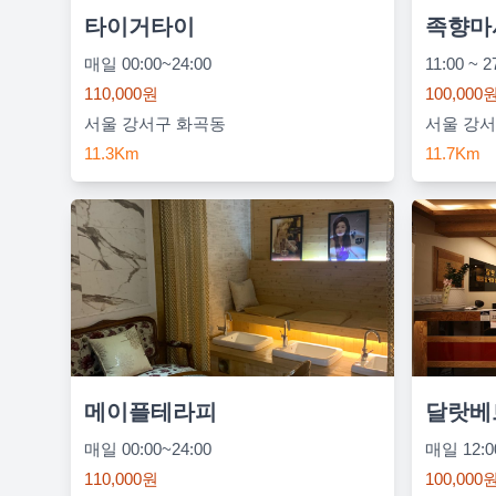
타이거타이
족향마
매일 00:00~24:00
11:00 ~ 2
110,000원
100,000
서울 강서구 화곡동
서울 강서
11.3Km
11.7Km
메이플테라피
달랏베
매일 00:00~24:00
매일 12:00
110,000원
100,000