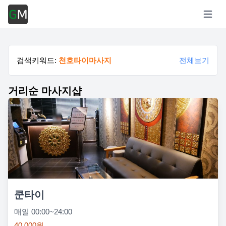
Open m
검색키워드:
천호타이마사지
전체보기
거리순 마사지샵
쿤타이
매일 00:00~24:00
40,000원