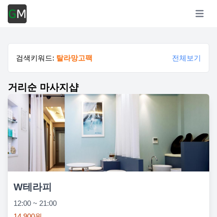
Open m
검색키워드:
탈라망고팩
전체보기
거리순 마사지샵
W테라피
12:00 ~ 21:00
14,900원