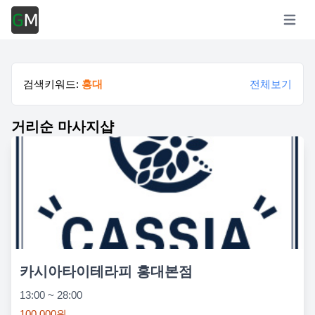
Open m
검색키워드:
홍대
전체보기
거리순 마사지샵
카시아타이테라피 홍대본점
13:00 ~ 28:00
100,000원