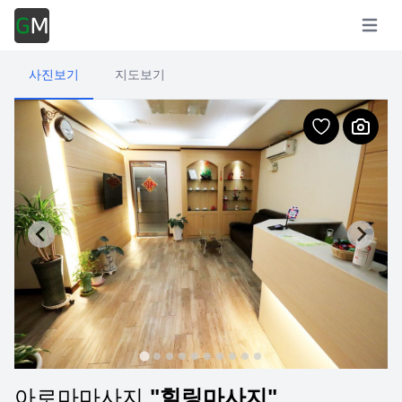
Open m
사진보기
지도보기
아로마마사지
"힐링마사지"