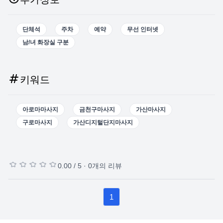
단체석
주차
예약
무선 인터넷
남/녀 화장실 구분
키워드
아로마마사지
금천구마사지
가산마사지
구로마사지
가산디지털단지마사지
0.00
/ 5 ·
0
개의 리뷰
1