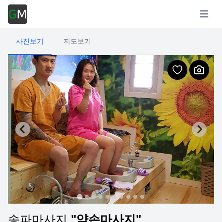
Open m
사진보기
지도보기
송파마사지
"약손마사지"