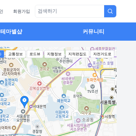
인
회원가입
테마별샵
커뮤니티
화
교통정보
로드뷰
지형정보
지적편집도
자전거도로