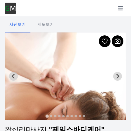
Open m
사진보기
지도보기
왕십리마사지
"제임스바디케어"