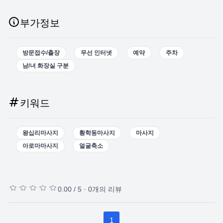
부가정보
방문접수/출장
무선 인터넷
예약
주차
남/녀 화장실 구분
키워드
왕십리마사지
황학동마사지
마사지
아로마마사지
얼굴축소
0.00
/ 5 ·
0
개의 리뷰
1