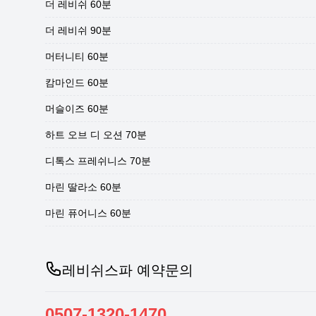
더 레비쉬 60분
더 레비쉬 90분
머터니티 60분
캄마인드 60분
머슬이즈 60분
하트 오브 디 오션 70분
디톡스 프레쉬니스 70분
마린 딸라소 60분
마린 퓨어니스 60분
레비쉬스파 예약문의
0507-1320-1470