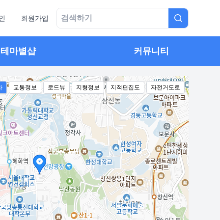
인
회원가입
테마별샵
커뮤니티
화
교통정보
로드뷰
지형정보
지적편집도
자전거도로