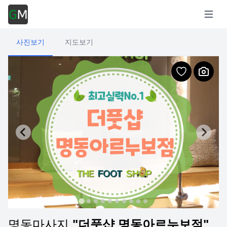
Open m
사진보기
지도보기
명동마사지
"더풋샵 명동아르누보점"