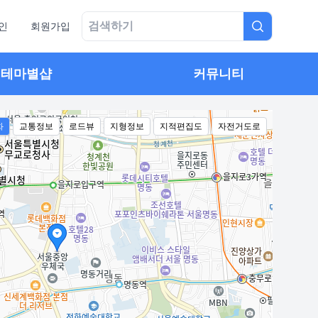
인
회원가입
테마별샵
커뮤니티
화
교통정보
로드뷰
지형정보
지적편집도
자전거도로