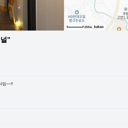
250m
널"
임~~!!