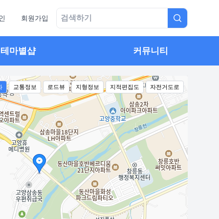
인
회원가입
테마별샵
커뮤니티
화
교통정보
로드뷰
지형정보
지적편집도
자전거도로