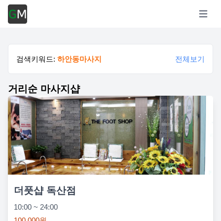
Open m
검색키워드:
하안동마사지
전체보기
거리순 마사지샵
더풋샵 독산점
10:00 ~ 24:00
100,000원