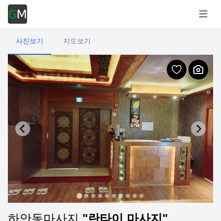
Open m
사진보기
지도보기
하안동마사지
"란타이 마사지"