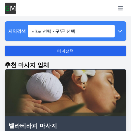
Open m
지역검색
시/도 선택 - 구/군 선택
테마선택
추천 마사지 업체
벨라테라피 마사지